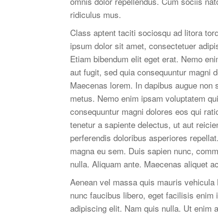
omnis dolor repellendus. Cum sociis nat
ridiculus mus.
Class aptent taciti sociosqu ad litora t
ipsum dolor sit amet, consectetuer adipis
Etiam bibendum elit eget erat. Nemo eni
aut fugit, sed quia consequuntur magni d
Maecenas lorem. In dapibus augue non s
metus. Nemo enim ipsam voluptatem quia v
consequuntur magni dolores eos qui rati
tenetur a sapiente delectus, ut aut reici
perferendis doloribus asperiores repellat
magna eu sem. Duis sapien nunc, commodo
nulla. Aliquam ante. Maecenas aliquet ac
Aenean vel massa quis mauris vehicula l
nunc faucibus libero, eget facilisis eni
adipiscing elit. Nam quis nulla. Ut enim