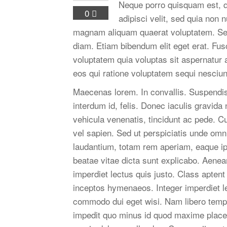
Neque porro quisquam est, q
0
adipisci velit, sed quia non
magnam aliquam quaerat voluptatem. Sed e
diam. Etiam bibendum elit eget erat. Fu
voluptatem quia voluptas sit aspernatur 
eos qui ratione voluptatem sequi nesciun
Maecenas lorem. In convallis. Suspendiss
interdum id, felis. Donec iaculis gravida
vehicula venenatis, tincidunt ac pede. Cur
vel sapien. Sed ut perspiciatis unde om
laudantium, totam rem aperiam, eaque ipsa
beatae vitae dicta sunt explicabo. Aenea
imperdiet lectus quis justo. Class aptent 
inceptos hymenaeos. Integer imperdiet le
commodo dui eget wisi. Nam libero tempo
impedit quo minus id quod maxime place