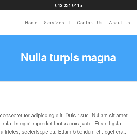
043 021 0115
Home
Services
Contact Us
About Us
Y
S
Nulla turpis magna
consectetuer adipiscing elit. Duis risus. Nullam sit amet
ula. Integer imperdiet lectus quis justo. Etiam ligula
 ultricies, scelerisque eu. Etiam bibendum elit eget erat.