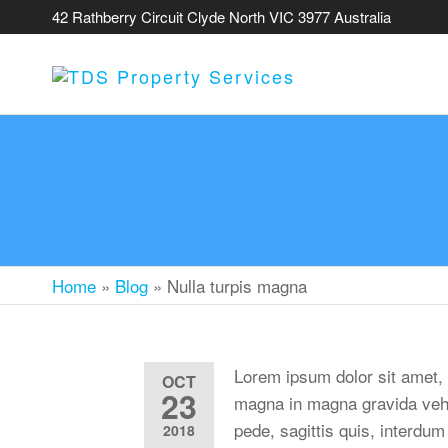
42 Rathberry Circuit Clyde North VIC 3977 Australia
TDS
PROPERT
SERVICE
Home
»
Blog
»
Nulla turpis magna
Lorem ipsum dolor sit amet, 
OCT
23
magna in magna gravida vehic
pede, sagittis quis, interdum
2018