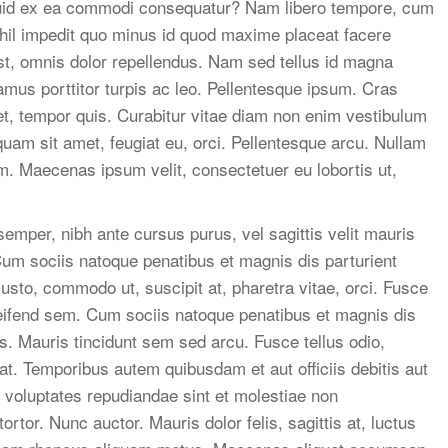
liquid ex ea commodi consequatur? Nam libero tempore, cum
ihil impedit quo minus id quod maxime placeat facere
, omnis dolor repellendus. Nam sed tellus id magna
amus porttitor turpis ac leo. Pellentesque ipsum. Cras
et, tempor quis. Curabitur vitae diam non enim vestibulum
iquam sit amet, feugiat eu, orci. Pellentesque arcu. Nullam
um. Maecenas ipsum velit, consectetuer eu lobortis ut,
 semper, nibh ante cursus purus, vel sagittis velit mauris
Cum sociis natoque penatibus et magnis dis parturient
usto, commodo ut, suscipit at, pharetra vitae, orci. Fusce
 eleifend sem. Cum sociis natoque penatibus et magnis dis
s. Mauris tincidunt sem sed arcu. Fusce tellus odio,
at. Temporibus autem quibusdam et aut officiis debitis aut
 voluptates repudiandae sint et molestiae non
tor. Nunc auctor. Mauris dolor felis, sagittis at, luctus