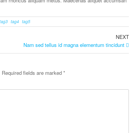
Nullam rhoncus aliquam metus. Maecenas aliquet accumsan
tag3
tag4
tag5
NEXT
Nam sed tellus id magna elementum tincidunt
.
Required fields are marked
*