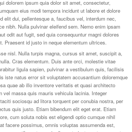
ui dolorem ipsum quia dolor sit amet, consectetur,
 numquam eius modi tempora incidunt ut labore et dolore
lit dui, pellentesque a, faucibus vel, interdum nec,
sce nibh. Nulla pulvinar eleifend sem. Nemo enim ipsam
aut odit aut fugit, sed quia consequuntur magni dolores
t. Praesent id justo in neque elementum ultrices.
e nisl. Nulla turpis magna, cursus sit amet, suscipit a,
 nulla. Cras elementum. Duis ante orci, molestie vitae
abitur ligula sapien, pulvinar a vestibulum quis, facilisis
nis iste natus error sit voluptatem accusantium doloremque
 quae ab illo inventore veritatis et quasi architecto
n vel massa quis mauris vehicula lacinia. Integer
taciti sociosqu ad litora torquent per conubia nostra, per
ctus quis justo. Etiam bibendum elit eget erat. Etiam
re, cum soluta nobis est eligendi optio cumque nihil
at facere possimus, omnis voluptas assumenda est,