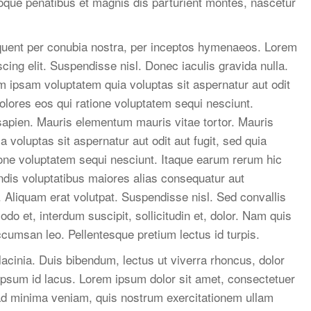
oque penatibus et magnis dis parturient montes, nascetur
orquent per conubia nostra, per inceptos hymenaeos. Lorem
cing elit. Suspendisse nisl. Donec iaculis gravida nulla.
m ipsam voluptatem quia voluptas sit aspernatur aut odit
olores eos qui ratione voluptatem sequi nesciunt.
apien. Mauris elementum mauris vitae tortor. Mauris
oluptas sit aspernatur aut odit aut fugit, sed quia
one voluptatem sequi nesciunt. Itaque earum rerum hic
endis voluptatibus maiores alias consequatur aut
. Aliquam erat volutpat. Suspendisse nisl. Sed convallis
 et, interdum suscipit, sollicitudin et, dolor. Nam quis
cumsan leo. Pellentesque pretium lectus id turpis.
acinia. Duis bibendum, lectus ut viverra rhoncus, dolor
m ipsum id lacus. Lorem ipsum dolor sit amet, consectetuer
 ad minima veniam, quis nostrum exercitationem ullam