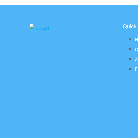
Quick 
H
C
A
F